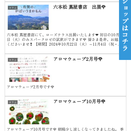
オンラインショップはコチラ
六本松 蔦屋書店 出展🌹
コラム
六本松 蔦屋書店にて、ローズテラス出展いたします❤ 初日の10月22
日（火）のみスパークロゼの試飲ができます🌹 皆さま是非、お越し
くださいませ❢ 【期間】2024年10月22日（火）～11月4日（祝・
月） 【場所】六本松 蔦屋書店 【住所】...
アロマウェーブ2月号🌹
コラム
アロマウェーブ2月号です🌹
アロマウェーブ10月号🌹
コラム
アロマウェーブ10月号です🌹 朝晩少し涼しくなってきましたね。 季