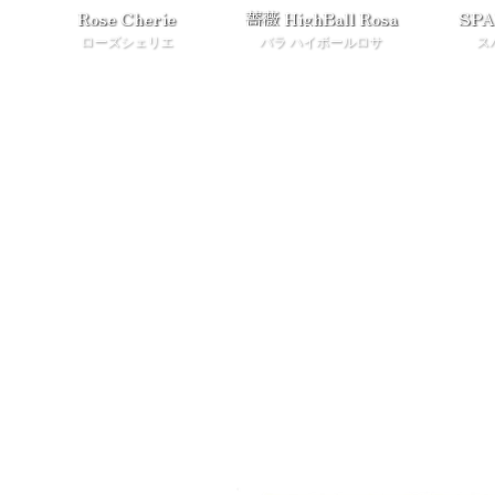
Rose Cherie
薔薇 HighBall Rosa
SPA
ローズシェリエ
バラ ハイボールロサ
ス