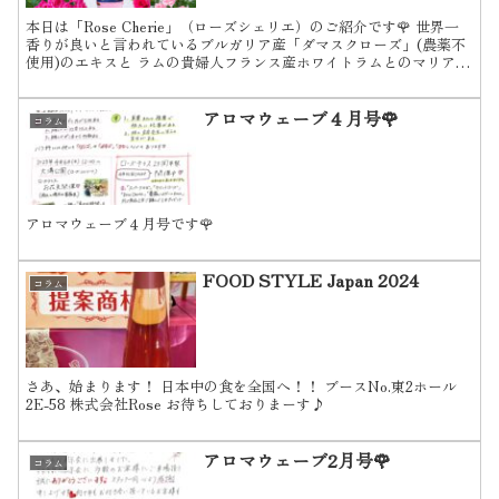
本日は「Rose Cherie」（ローズシェリエ）のご紹介です🌹 世界一
香りが良いと言われているブルガリア産「ダマスクローズ」(農薬不
使用)のエキスと ラムの貴婦人フランス産ホワイトラムとのマリアー
ジュ。 ダマスクローズの上品な香りが口中に...
アロマウェーブ４月号🌹
コラム
アロマウェーブ４月号です🌹
FOOD STYLE Japan 2024
コラム
さあ、始まります！ 日本中の食を全国へ！！ ブースNo.東2ホール
2E-58 株式会社Rose お待ちしておりまーす♪
アロマウェーブ2月号🌹
コラム