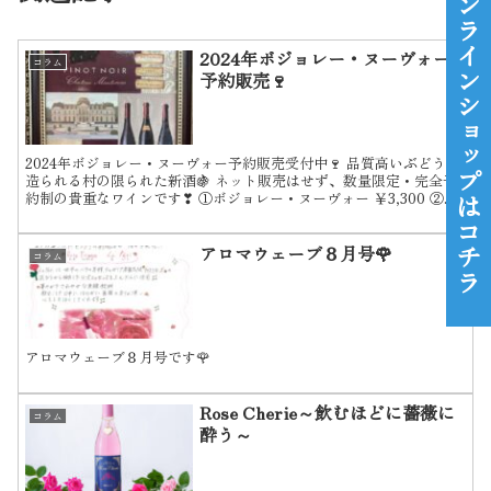
オンラインショップはコチラ
2024年ボジョレー・ヌーヴォー
コラム
予約販売🍷
2024年ボジョレー・ヌーヴォー予約販売受付中🍷 品質高いぶどうが
造られる村の限られた新酒🍇 ネット販売はせず、数量限定・完全予
約制の貴重なワインです❣ ①ボジョレー・ヌーヴォー ￥3,300 ②ボ
ジョレー・ヴィラージュ・ヌーヴォー ￥3,...
アロマウェーブ８月号🌹
コラム
アロマウェーブ８月号です🌹
Rose Cherie～飲むほどに薔薇に
コラム
酔う～